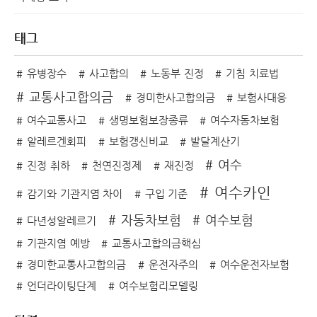
태그
유병장수
사고합의
노동부 진정
기침 치료법
교통사고합의금
경미한사고합의금
보험사대응
여수교통사고
생명보험보장종류
여수자동차보험
알레르겐회피
보험갱신비교
발달계산기
여수
진정 취하
천연진정제
재진정
여수카인
감기와 기관지염 차이
구입 기준
자동차보험
여수보험
다년성알레르기
기관지염 예방
교통사고합의금핵심
경미한교통사고합의금
운전자주의
여수운전자보험
언더라이팅단계
여수보험리모델링