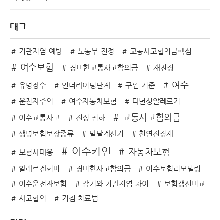
태그
기관지염 예방
노동부 진정
교통사고합의금핵심
여수보험
경미한교통사고합의금
재진정
여수
유병장수
언더라이팅단계
구입 기준
운전자주의
여수자동차보험
다년성알레르기
교통사고합의금
여수교통사고
진정 취하
생명보험보장종류
발달계산기
천연진정제
여수카인
자동차보험
보험사대응
알레르겐회피
경미한사고합의금
여수보험리모델링
여수운전자보험
감기와 기관지염 차이
보험갱신비교
사고합의
기침 치료법