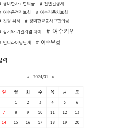
경미한사고합의금
천연진정제
여수운전자보험
여수자동차보험
진정 취하
경미한교통사고합의금
여수카인
감기와 기관지염 차이
여수보험
언더라이팅단계
달력
«
2024/01
»
일
월
화
수
목
금
토
1
2
3
4
5
6
7
8
9
10
11
12
13
14
15
16
17
18
19
20