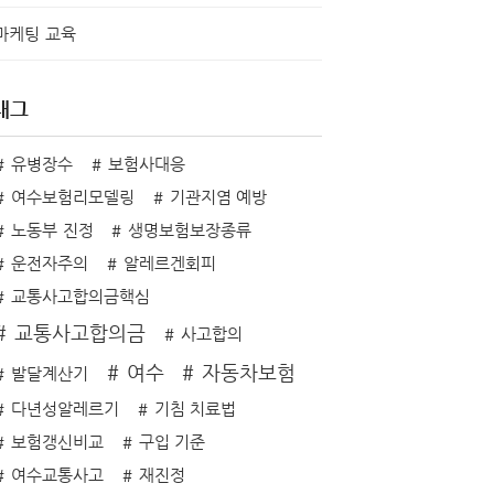
마케팅 교육
태그
유병장수
보험사대응
여수보험리모델링
기관지염 예방
노동부 진정
생명보험보장종류
운전자주의
알레르겐회피
교통사고합의금핵심
교통사고합의금
사고합의
여수
자동차보험
발달계산기
다년성알레르기
기침 치료법
보험갱신비교
구입 기준
여수교통사고
재진정