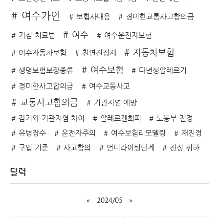
여수카인
보험사대응
경미한교통사고합의금
여수
기침 치료법
여수운전자보험
자동차보험
여수자동차보험
천연진정제
여수보험
생명보험보장종류
다년성알레르기
경미한사고합의금
여수교통사고
교통사고합의금
기관지염 예방
감기와 기관지염 차이
알레르겐회피
노동부 진정
유병장수
운전자주의
여수보험리모델링
재진정
구입 기준
사고합의
언더라이팅단계
진정 취하
달력
«
2024/05
»