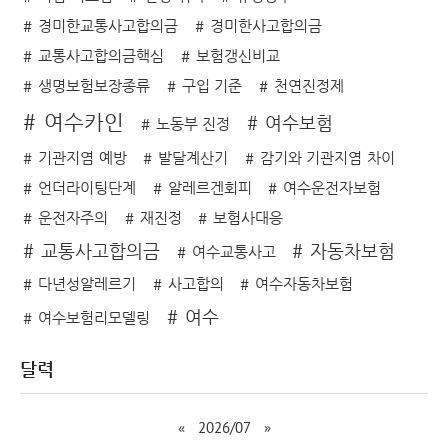
경미한교통사고합의금
경미한사고합의금
교통사고합의금핵심
보험갱신비교
생명보험보장종류
구입 기준
천연진정제
여수카인
여수보험
노동부 진정
기관지염 예방
발달계산기
감기와 기관지염 차이
언더라이팅단계
알레르겐회피
여수운전자보험
운전자주의
재진정
보험사대응
교통사고합의금
자동차보험
여수교통사고
다년성알레르기
사고합의
여수자동차보험
여수
여수보험리모델링
달력
«
2026/07
»